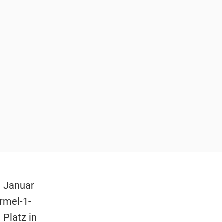
. Januar
rmel-1-
 Platz in