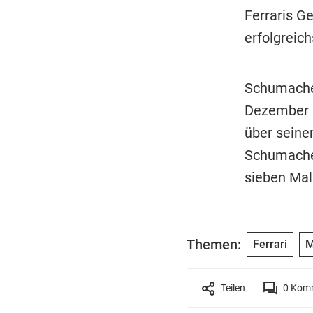
Ferraris G
erfolgreich
Schumacher
Dezember 2
über seine
Schumacher
sieben Mal 
Themen:
Ferrari
M
Teilen
0
Komm