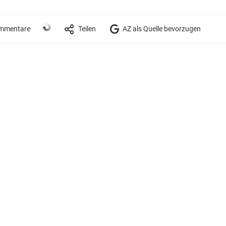
mmentare
Teilen
AZ als Quelle bevorzugen