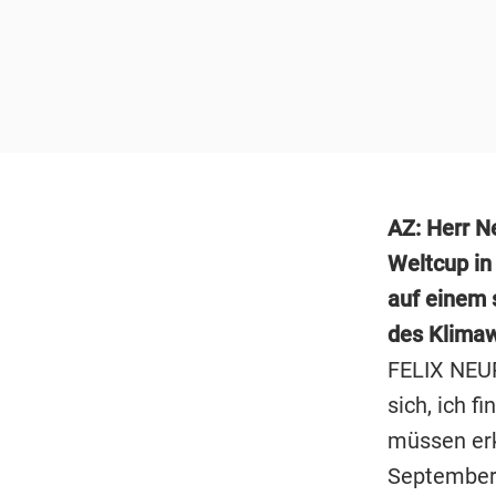
AZ: Herr N
Weltcup in
auf einem 
des Klimaw
FELIX NEUR
sich, ich f
müssen erk
September a