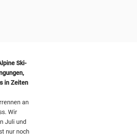
lpine Ski-
ingungen,
 in Zeiten
rrennen an
ss. Wir
n Juli und
st nur noch