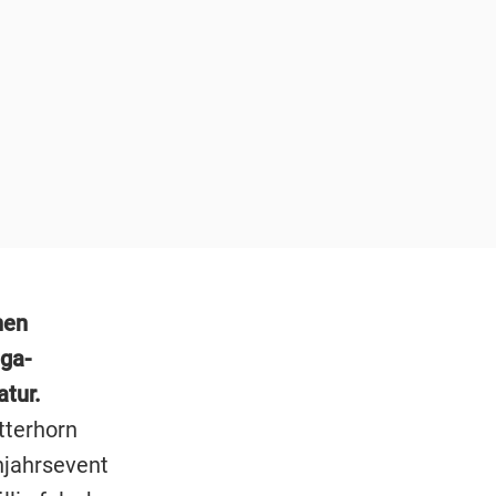
hen
ga-
atur.
tterhorn
hjahrsevent