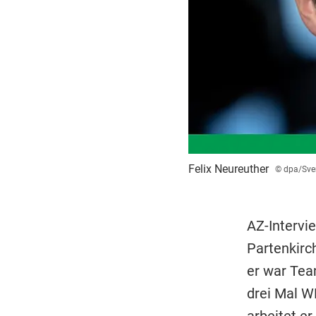
Felix Neureuther
© dpa/Sve
AZ-Intervi
Partenkirc
er war Tea
drei Mal W