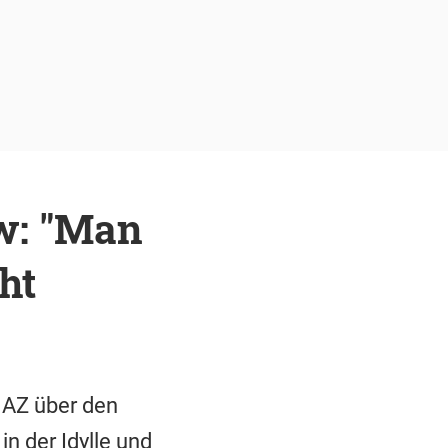
ew: "Man
ht
r AZ über den
n der Idylle und