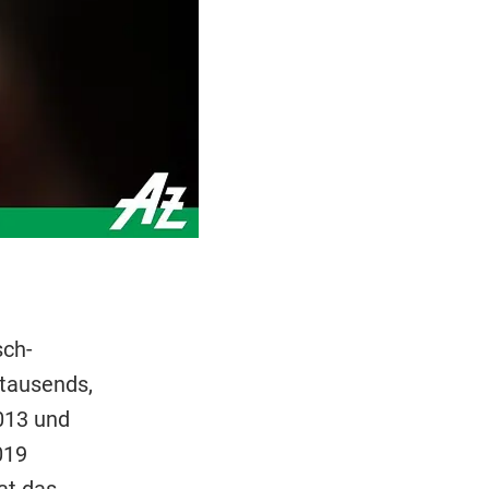
sch-
rtausends,
013 und
019