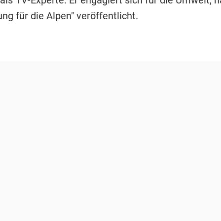
 als TV-Experte. Er engagiert sich für die Umwelt, h
ng für die Alpen" veröffentlicht.