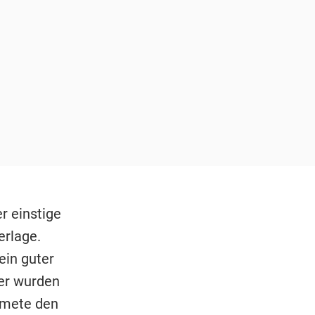
r einstige
erlage.
ein guter
fer wurden
dmete den