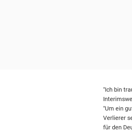
"Ich bin tr
Interimswe
"Um ein gu
Verlierer s
für den De