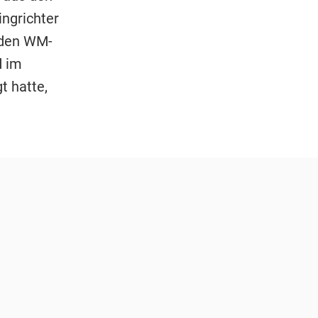
ingrichter
r den WM-
d im
t hatte,