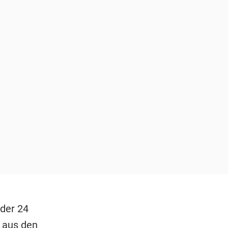
der 24
t aus den