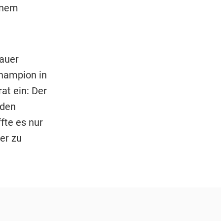
inem
hauer
hampion in
at ein: Der
 den
fte es nur
er zu