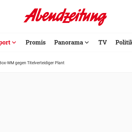
port
Promis
Panorama
TV
Politi
 Box-WM gegen Titelverteidiger Plant