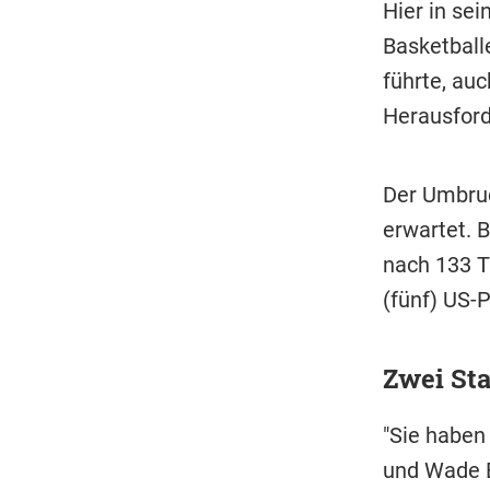
Hier in sei
Basketballe
führte, au
Herausfor
Der Umbruc
erwartet. 
nach 133 T
(fünf) US-P
Zwei Sta
"Sie haben
und Wade B