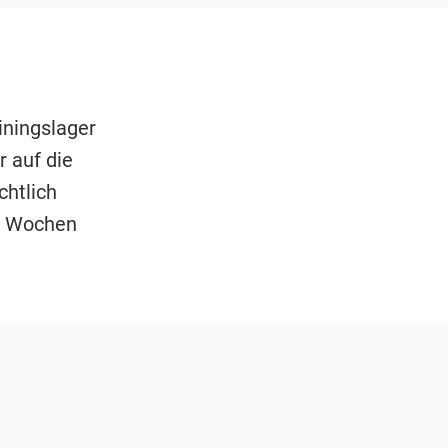
ningslager
 auf die
chtlich
ar Wochen