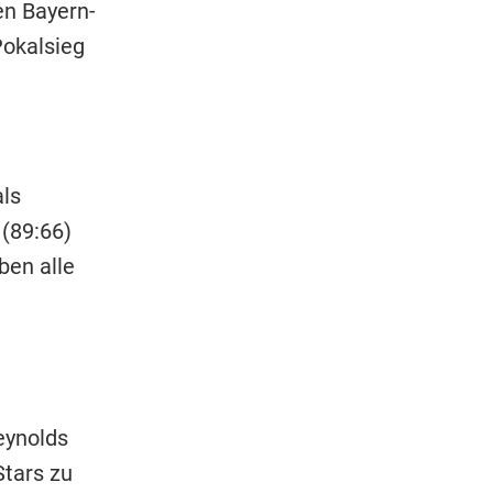
en Bayern-
Pokalsieg
ls
 (89:66)
ben alle
eynolds
Stars zu