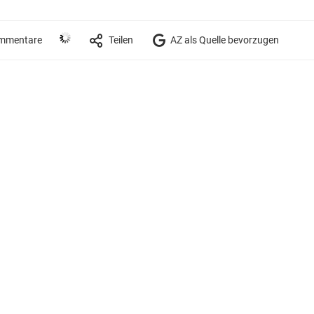
mmentare
Teilen
AZ als Quelle bevorzugen