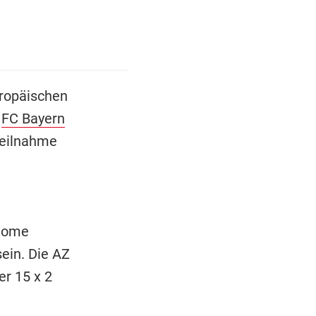
uropäischen
s
FC Bayern
teilnahme
ome
sein. Die AZ
r 15 x 2