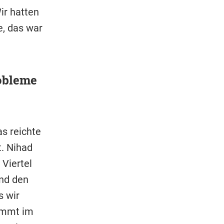
ir hatten
, das war
robleme
as reichte
t. Nihad
Viertel
und den
s wir
kommt im