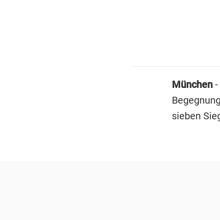
München
-
Begegnunge
sieben Sie