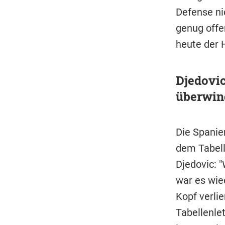
Defense nic
genug offe
heute der 
Djedovic
überwin
Die Spanier
dem Tabell
Djedovic: 
war es wie
Kopf verlie
Tabellenle