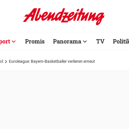
port
Promis
Panorama
TV
Politi
ll
Euroleague: Bayern-Basketballer verlieren erneut