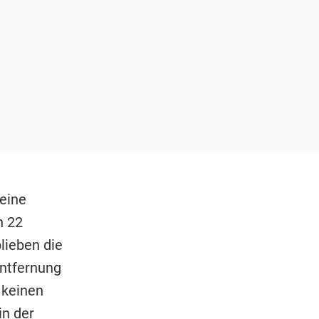
 eine
n 22
blieben die
Entfernung
 keinen
in der