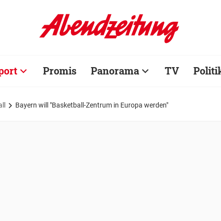
port
Promis
Panorama
TV
Politi
ll
Bayern will "Basketball-Zentrum in Europa werden"