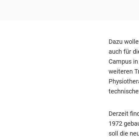
Dazu wolle
auch für di
Campus in 
weiteren T
Physiother
technischen
Derzeit fi
1972 gebaut
soll die ne