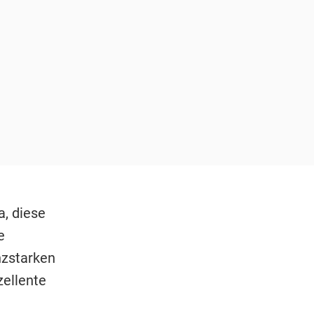
a, diese
e
nzstarken
ellente