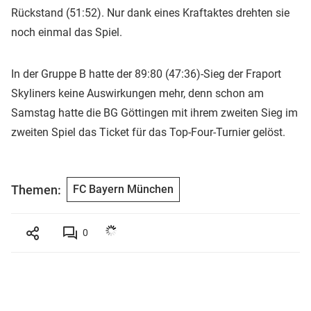
Rückstand (51:52). Nur dank eines Kraftaktes drehten sie
noch einmal das Spiel.
In der Gruppe B hatte der 89:80 (47:36)-Sieg der Fraport
Skyliners keine Auswirkungen mehr, denn schon am
Samstag hatte die BG Göttingen mit ihrem zweiten Sieg im
zweiten Spiel das Ticket für das Top-Four-Turnier gelöst.
Themen:
FC Bayern München
0