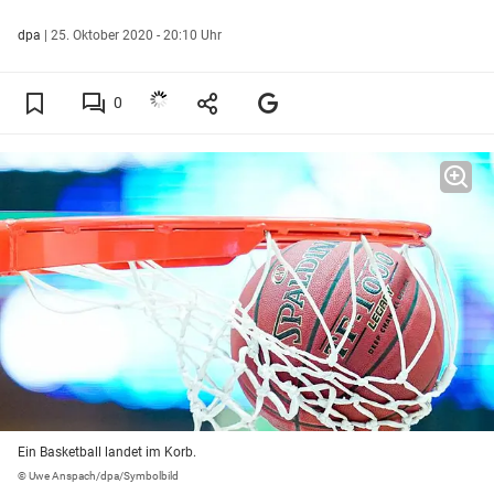
dpa
|
25. Oktober 2020 - 20:10 Uhr
0
Ein Basketball landet im Korb.
© Uwe Anspach/dpa/Symbolbild