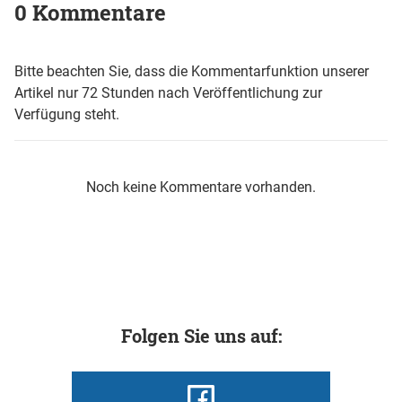
0 Kommentare
Bitte beachten Sie, dass die Kommentarfunktion unserer
Artikel nur 72 Stunden nach Veröffentlichung zur
Verfügung steht.
Noch keine Kommentare vorhanden.
Folgen Sie uns auf: