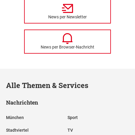
News per Newsletter
News per Browser-Nachricht
Alle Themen & Services
Nachrichten
München
Sport
Stadtviertel
TV