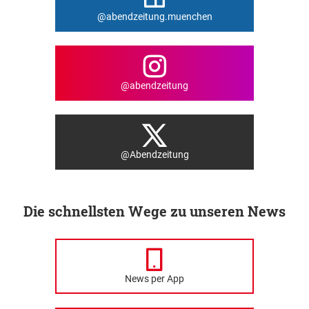
@abendzeitung.muenchen
@abendzeitung
@Abendzeitung
Die schnellsten Wege zu unseren News
News per App