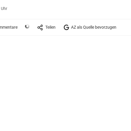
 Uhr
mmentare
Teilen
AZ als Quelle bevorzugen