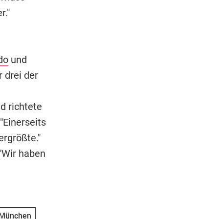
r."
do
und
 drei der
d richtete
"Einerseits
ergrößte."
"Wir haben
 München