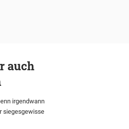
r auch
n
 Denn irgendwann
er siegesgewisse