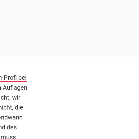
-Profi bei
n Auflagen
cht, wir
icht, die
gendwann
nd des
h muss