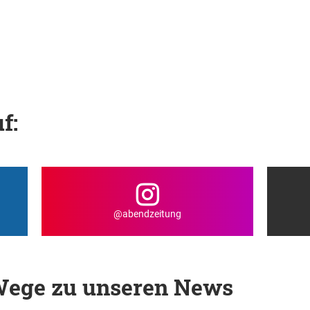
f:
@abendzeitung
 Wege zu unseren News