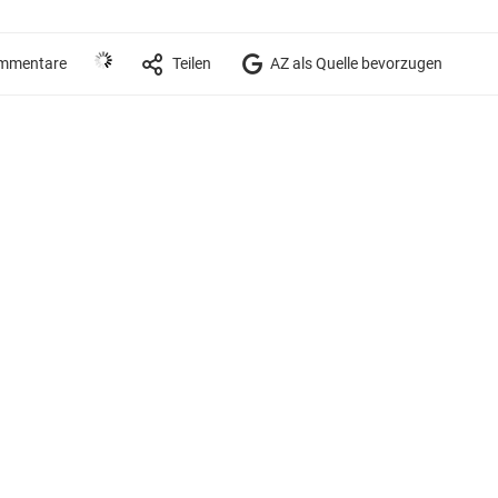
mmentare
Teilen
AZ als Quelle bevorzugen