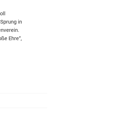
oll
 Sprung in
enverein.
oße Ehre“,