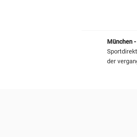
München 
Sportdirek
der vergan