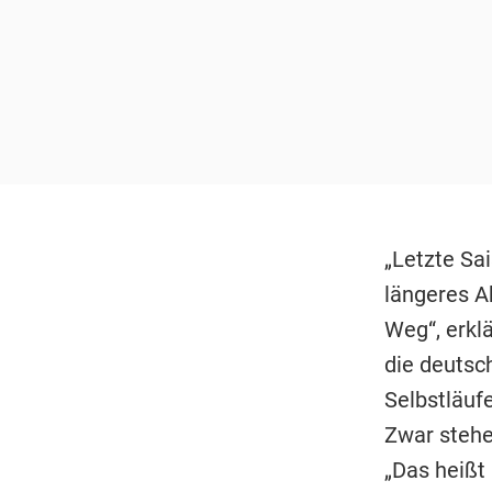
„Letzte Sa
längeres Ab
Weg“, erklä
die deutsch
Selbstläuf
Zwar stehe 
„Das heißt 