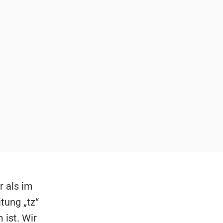
r als im
tung „tz“
 ist. Wir