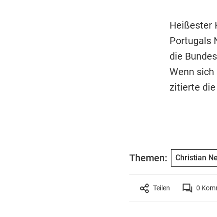
Heißester 
Portugals N
die Bundesl
Wenn sich 
zitierte di
Themen:
Christian Ne
Teilen
0
Komm