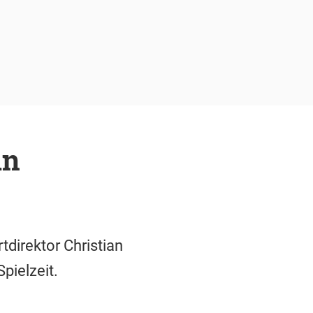
in
direktor Christian
pielzeit.