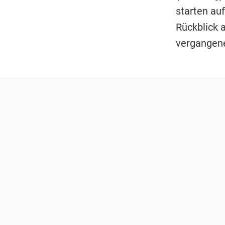
starten au
Rückblick 
vergangene