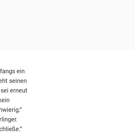
nfangs ein
geht seinen
 sei erneut
kein
wierig.“
linger.
chließe.“