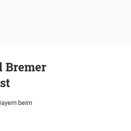
l Bremer
st
Bayern beim