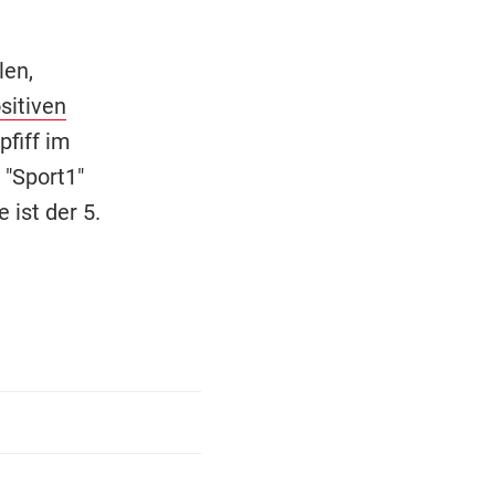
len,
sitiven
pfiff im
 "Sport1"
 ist der 5.