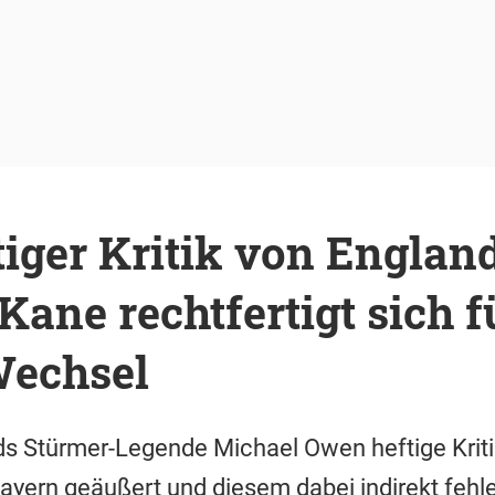
iger Kritik von Englan
Kane rechtfertigt sich f
echsel
ds Stürmer-Legende Michael Owen heftige Krit
yern geäußert und diesem dabei indirekt fehle