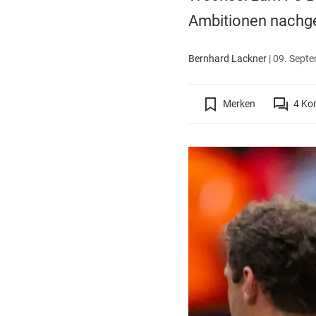
Ambitionen nachges
Bernhard Lackner
|
09. Septe
Merken
4
Ko