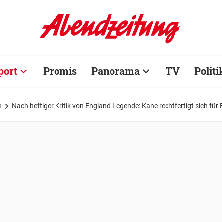
port
Promis
Panorama
TV
Politi
n
Nach heftiger Kritik von England-Legende: Kane rechtfertigt sich fü