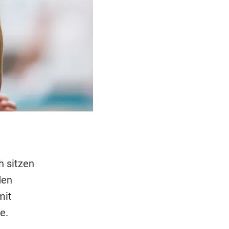
h sitzen
den
it
e.