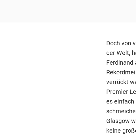
Doch von v
der Welt, h
Ferdinand 
Rekordmeis
verrückt wa
Premier Lea
es einfach
schmeichelh
Glasgow we
keine große