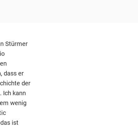
en Stürmer
io
hen
, dass er
schichte der
. Ich kann
inem wenig
tic
das ist