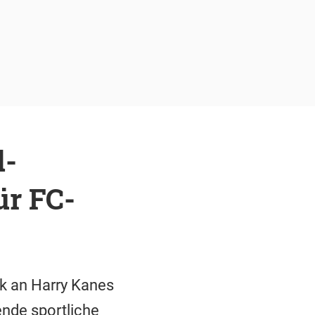
d-
ür FC-
ik an Harry Kanes
nde sportliche