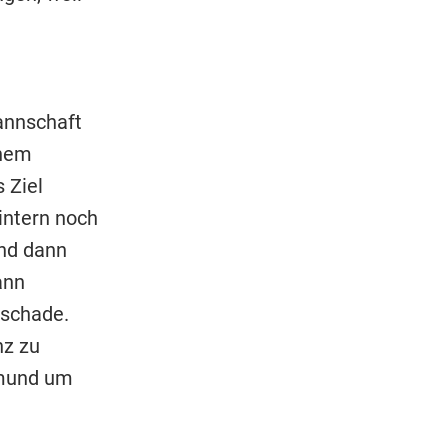
annschaft
enem
 Ziel
intern noch
und dann
ann
 schade.
nz zu
tmund um