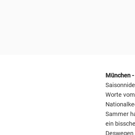
München -
Saisonnider
Worte vom 
Nationalk
Sammer hat
ein bissch
Deswegen w