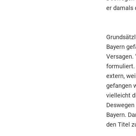
er damals 
Grundsätzl
Bayern gef
Versagen. "
formuliert.
extern, we
gefangen w
vielleicht 
Deswegen g
Bayern. Da
den Titel z