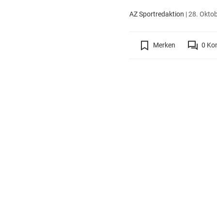
AZ Sportredaktion
|
28. Oktob
Merken
0
Ko