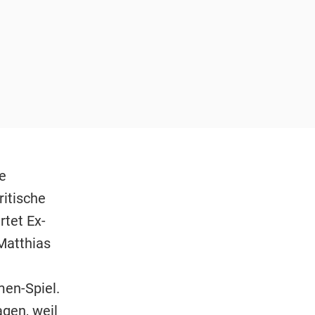
e
ritische
tet Ex-
"Matthias
en-Spiel.
agen, weil