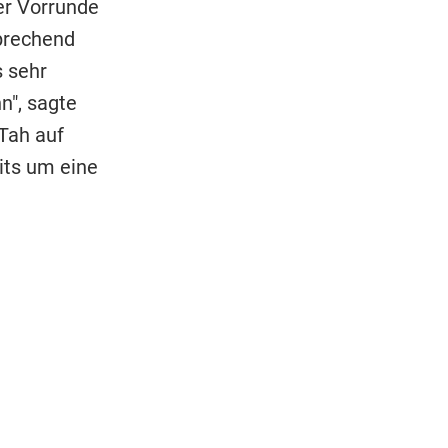
er Vorrunde
sprechend
s sehr
n", sagte
 Tah auf
its um eine