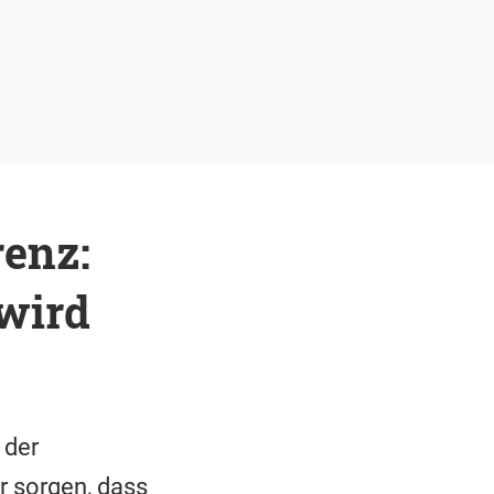
renz:
wird
 der
 sorgen, dass