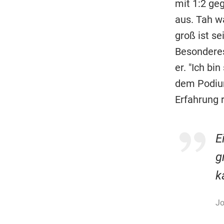
mit 1:2 ge
aus. Tah w
groß ist s
Besonderes,
er. "Ich bi
dem Podium
Erfahrung r
E
g
k
Jo