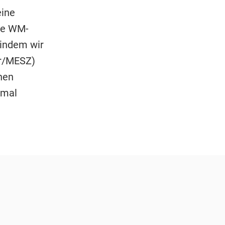
eine
oße WM-
 indem wir
hr/MESZ)
hen
 mal