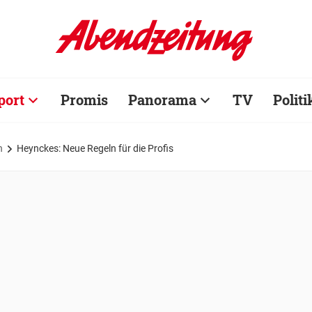
port
Promis
Panorama
TV
Politi
n
Heynckes: Neue Regeln für die Profis