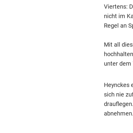
Viertens: 
nicht im K
Regel an Sp
Mit all di
hochhalten
unter dem 
Heynckes e
sich nie z
drauflegen
abnehmen