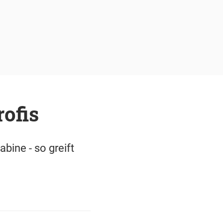
ofis
bine - so greift