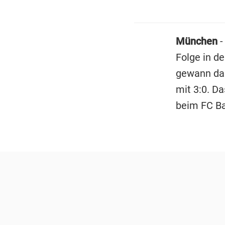
München
-
Folge in d
gewann da
mit 3:0. D
beim FC Ba