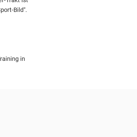
ort-Bild".
aining in