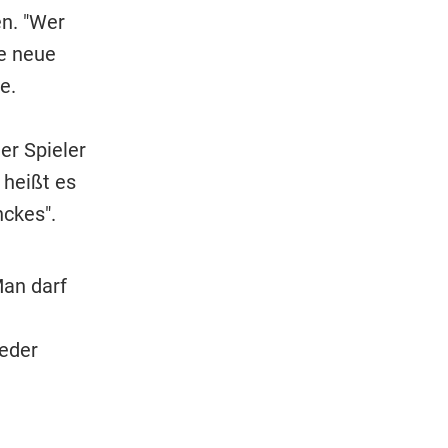
en. "Wer
ne neue
e.
er Spieler
 heißt es
nckes".
Man darf
ieder