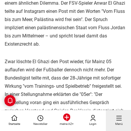
einem ähnlichen Dilemma. Der FSV-Spieler Anwar El Ghazi
teilte auf Instagram einen Post mit den Worten "Vom Fluss
bis zum Meer, Palästina wird frei sein". Der Spruch
impliziert einen palästinensischen Staat vom Fluss Jordan
bis zum Mittelmeer – und spricht Israel damit das
Existenzrecht ab.
Zwar löschte El Ghazi den Post wieder, für Mainz 05
auflaufen wird der Fußballer dennoch nicht mehr. Der
Bundesligist teilte mit, dass der 28-Jährige mit sofortiger
Wirkung "vom Trainings- und Spielbetrieb" freigestellt sei.
In einer Stellungnahme erklärten die "05er": "Der
Freistellung voran ging ein ausführliches Gespräch
zwischen Vorstand und Spieler. Der Verein distanziert sich
jedoch deutlich von den Inhalten des Posts, da dieser nicht
Startseite
Newsticker
Login
Menü
meine AZ+
mit den Werten unseres Klubs einhergeht." Laut "Bild"