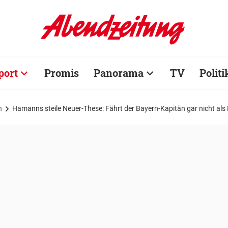
port
Promis
Panorama
TV
Politi
n
Hamanns steile Neuer-These: Fährt der Bayern-Kapitän gar nicht a