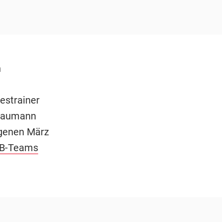
n
estrainer
 Baumann
ngenen März
B-Teams