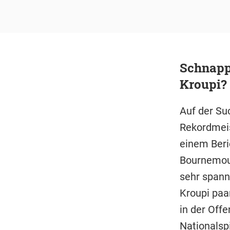
Schnapp
Kroupi?
Auf der Su
Rekordmeis
einem Beri
Bournemout
sehr spanne
Kroupi paar
in der Offe
Nationalspi