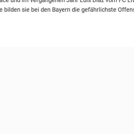
lace und im vergangenen Jahr Luis Díaz vom FC Li
e bilden sie bei den Bayern die gefährlichste Offen