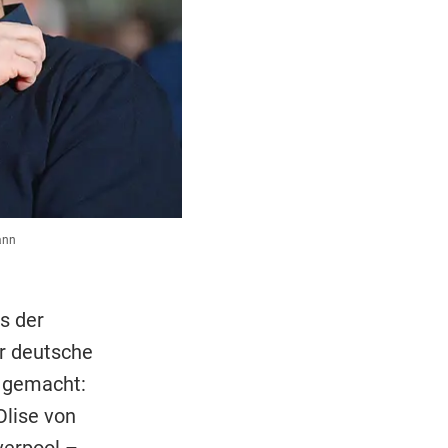
ann
s der
r deutsche
l gemacht:
lise von