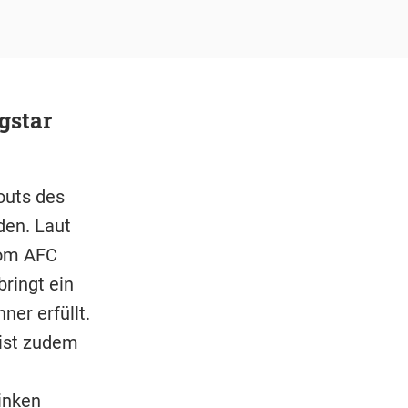
gstar
outs des
den. Laut
vom AFC
ringt ein
ner erfüllt.
 ist zudem
linken