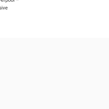
verpool –
sive