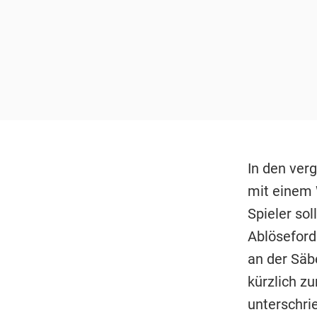
In den ver
mit einem 
Spieler sol
Ablöseford
an der Säb
kürzlich z
unterschri