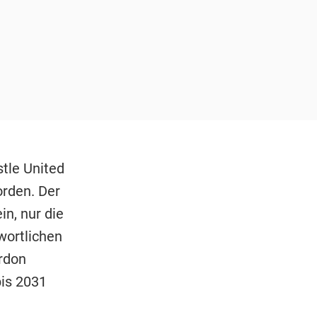
tle United
rden. Der
in, nur die
wortlichen
rdon
bis 2031