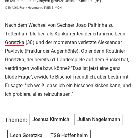
Im Mittelfeld des FC Bayern gesetzt: Joshua Kimmich (re.)
© IMAGO/Frank Hoermann/SVEN SIMON
Nach dem Wechsel von Sechser Joao Palhinha zu
Tottenham bleiben als Konkurrenten der erfahrene
Leon
Goretzka
(30) und der momentan verletzte Aleksandar
Pavlovic (Fraktur der Augenhöhle). Ob er denn Routinier
Goretzka, der bereits 61 Länderspiele auf dem Buckel hat,
verdrängen wolle bzw. könne? "Das ist jetzt eine ganz
blöde Frage", erwiderte Bischof freundlich, aber bestimmt.
Er sagte: "Ich weiß, dass ich ein bisschen kicken kann, und
ich probiere, alles reinzuhauen."
Themen:
Joshua Kimmich
Julian Nagelsmann
Leon Goretzka
TSG Hoffenheim