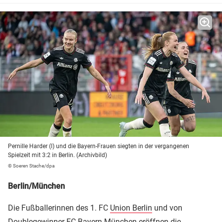
Pernille Harder (l) und die Bayern-Frauen siegten in der vergangenen
Spielzeit mit 3:2 in Berlin. (Archivbild)
© Soeren Stache/dpa
Berlin/München
Die Fußballerinnen des 1. FC
Union Berlin
und von
Doublegewinner
FC Bayern München
eröffnen die