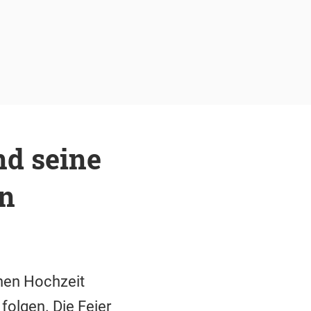
d seine
in
chen Hochzeit
folgen. Die Feier