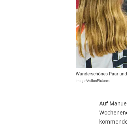
Wunderschönes Paar und s
imago/ActionPictures
Auf
Manuel
Wochenende
kommenden 