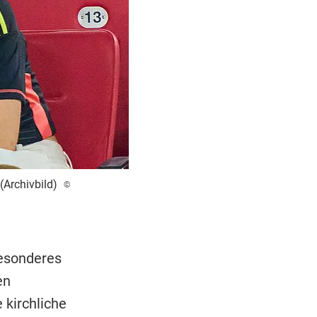
Archivbild)
©
besonderes
en
 kirchliche