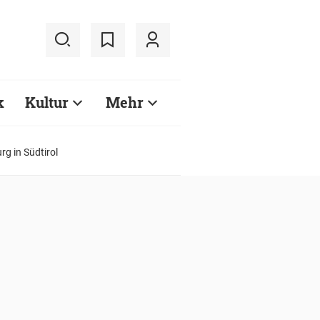
k
Kultur
Mehr
g in Südtirol