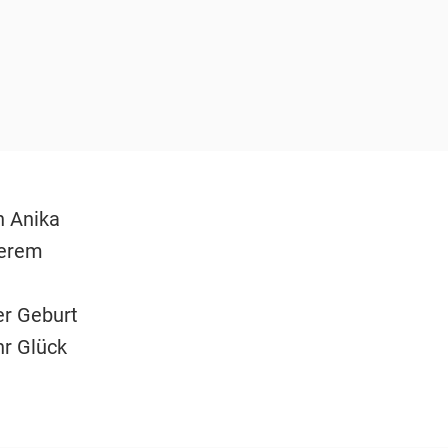
h Anika
nerem
er Geburt
hr Glück