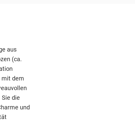
ge aus
zen (ca.
ation
m mit dem
veauvollen
 Sie die
 Charme und
tät