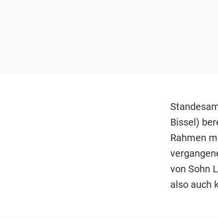
Standesamt
Bissel) be
Rahmen mi
vergangene
von Sohn L
also auch k