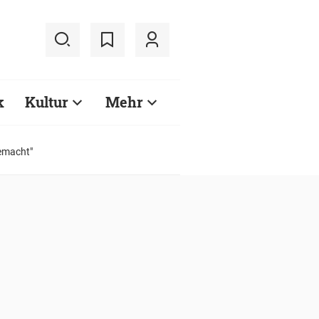
k
Kultur
Mehr
gemacht"