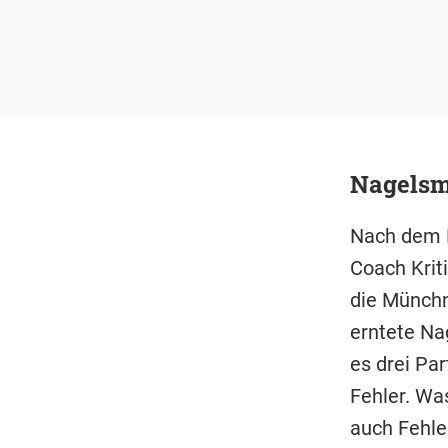
Nagelsm
Nach dem M
Coach Krit
die Münchn
erntete Nag
es drei Pa
Fehler. Wa
auch Fehler