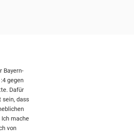
r Bayern-
1:4 gegen
te. Dafür
 sein, dass
heblichen
. Ich mache
och von