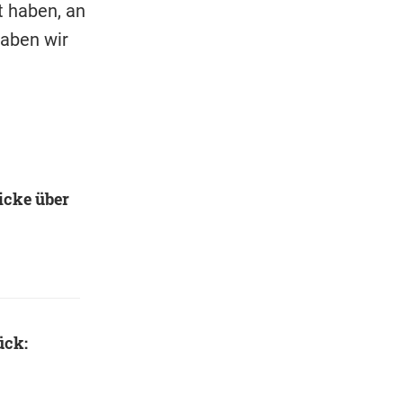
t haben, an
haben wir
icke über
ück: