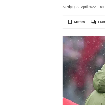
AZ/dpa
|
09. April 2022 - 16:
Merken
1
Ko