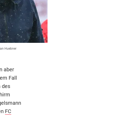
Jan Huebner
in aber
dem Fall
n des
chirm
agelsmann
en
FC