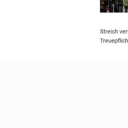
Streich ve
Treuepflic