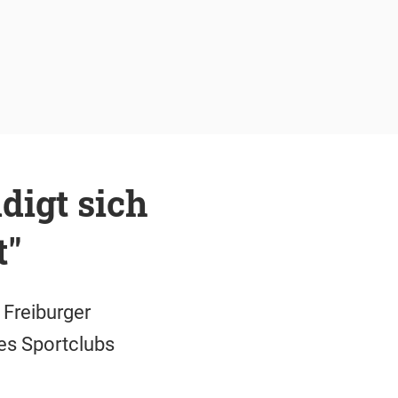
digt sich
t"
Freiburger
es Sportclubs