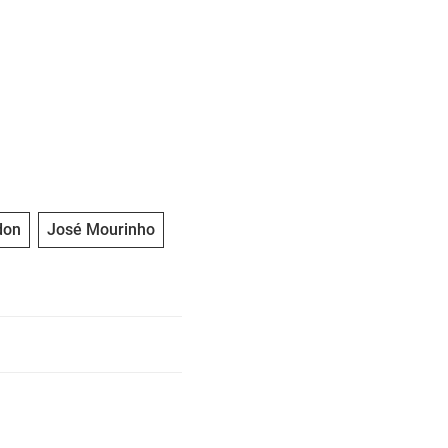
don
José Mourinho