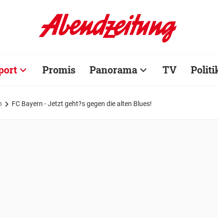
port
Promis
Panorama
TV
Politi
n
FC Bayern - Jetzt geht?s gegen die alten Blues!