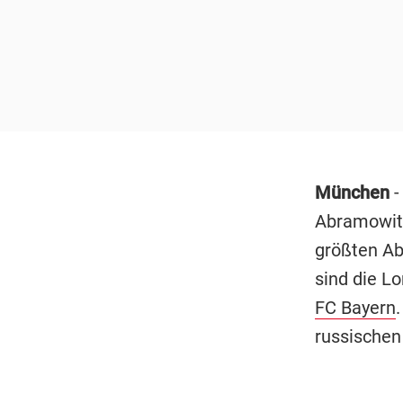
München
-
Abramowits
größten Ab
sind die L
FC Bayern
russischen