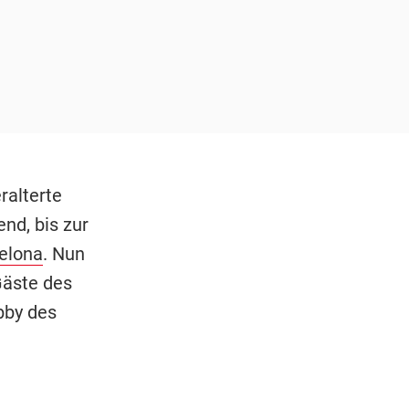
ralterte
nd, bis zur
elona
. Nun
Gäste des
bby des