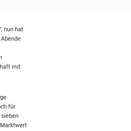
, nun hat
n Abende
n
haft mit
ige
ch für
 sieben
 Marktwert