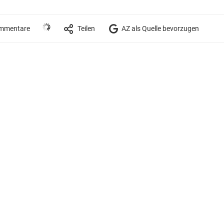
mmentare
Teilen
AZ als Quelle bevorzugen