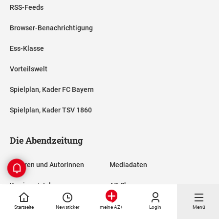
RSS-Feeds
Browser-Benachrichtigung
Ess-Klasse
Vorteilswelt
Spielplan, Kader FC Bayern
Spielplan, Kader TSV 1860
Die Abendzeitung
Autoren und Autorinnen
Mediadaten
Karriere / Jobs
AZ-Shop
Abonnieren
AZ-Magazine
Startseite
Newsticker
Login
Menü
meine AZ+