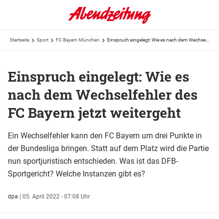
Startseite
Sport
FC Bayern München
Einspruch eingelegt: Wie es nach dem Wechselfehler des FC Bayern jetzt weitergeht
Einspruch eingelegt: Wie es
nach dem Wechselfehler des
FC Bayern jetzt weitergeht
Ein Wechselfehler kann den FC Bayern um drei Punkte in
der Bundesliga bringen. Statt auf dem Platz wird die Partie
nun sportjuristisch entschieden. Was ist das DFB-
Sportgericht? Welche Instanzen gibt es?
dpa
|
05. April 2022 - 07:08 Uhr