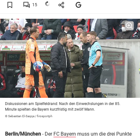
15
Diskussionen am Spielfeldrand: Nach den Einwechslungen in der 85.
Minute spielten die Bayern kurzfristig mit zwölf Mann.
© Sebastian El-Saqqa / firosportph
Berlin/München
- Der
FC Bayern
muss um die drei Punkte