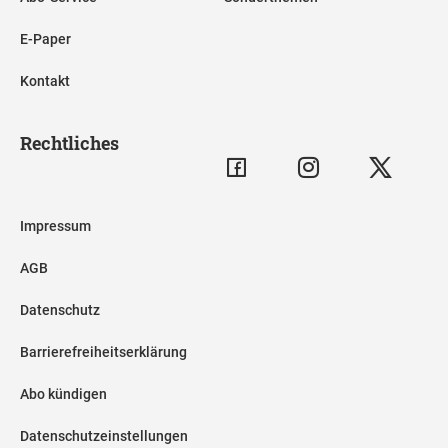
E-Paper
Kontakt
Rechtliches
Impressum
AGB
Datenschutz
Barrierefreiheitserklärung
Abo kündigen
Datenschutzeinstellungen