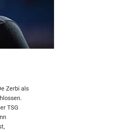
e Zerbi als
hlossen.
der TSG
enn
t,