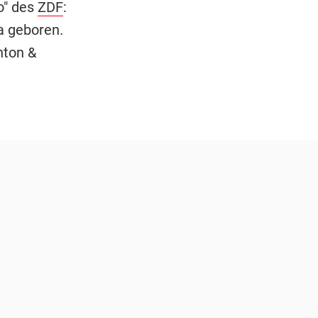
o" des
ZDF
:
ia geboren.
hton &