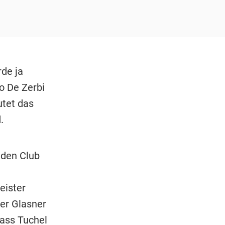
rde ja
to De Zerbi
utet das
.
 den Club
eister
er Glasner
dass Tuchel