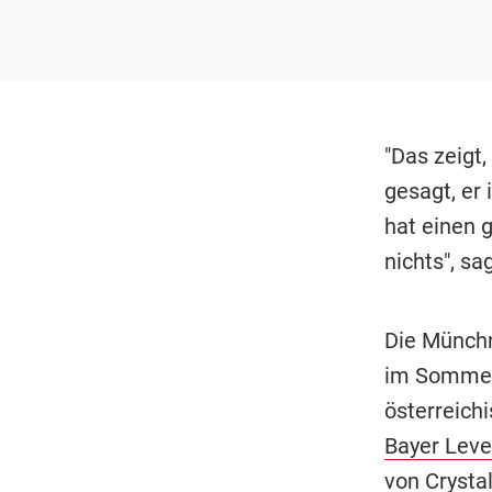
"Das zeigt,
gesagt, er 
hat einen 
nichts", sa
Die Münchn
im Sommer 
österreic
Bayer Lev
von Crystal