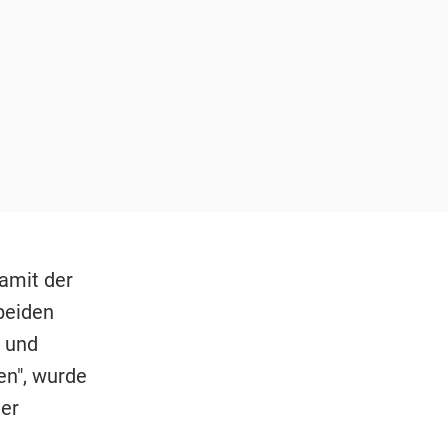
damit der
 beiden
n und
en", wurde
ner