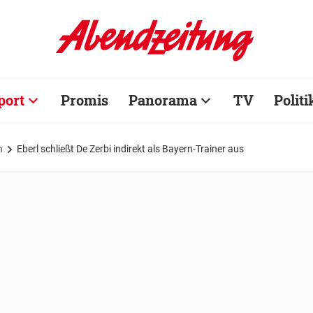
port
Promis
Panorama
TV
Politi
n
Eberl schließt De Zerbi indirekt als Bayern-Trainer aus