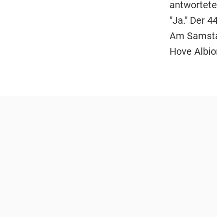
antwortete
"Ja." Der 4
Am Samstag
Hove Albio