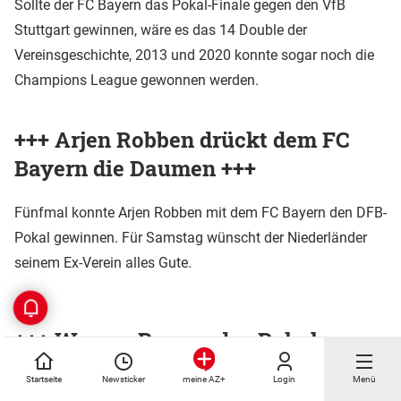
Sollte der FC Bayern das Pokal-Finale gegen den VfB
Stuttgart gewinnen, wäre es das 14 Double der
Vereinsgeschichte, 2013 und 2020 konnte sogar noch die
Champions League gewonnen werden.
+++ Arjen Robben drückt dem FC
Bayern die Daumen +++
Fünfmal konnte Arjen Robben mit dem FC Bayern den DFB-
Pokal gewinnen. Für Samstag wünscht der Niederländer
seinem Ex-Verein alles Gute.
+++ Warum Bayern das Pokal-
Finale unbedingt gewinnen muss
Startseite
Newsticker
Login
Menü
meine AZ+
+++