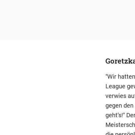
Goretzk
"Wir hatten
League gew
verwies au
gegen den
geht’s!" De
Meistersch
die persön