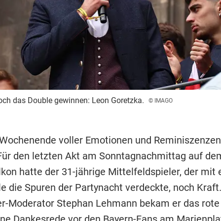
och das Double gewinnen: Leon Goretzka.
© IMAGO
 Wochenende voller Emotionen und Reminiszenzen
 Für den letzten Akt am Sonntagnachmittag auf de
on hatte der 31-jährige Mittelfeldspieler, der mit 
le die Spuren der Partynacht verdeckte, noch Kraft
er-Moderator Stephan Lehmann bekam er das rote
eine Dankesrede vor den Bayern-Fans am
Marienpla