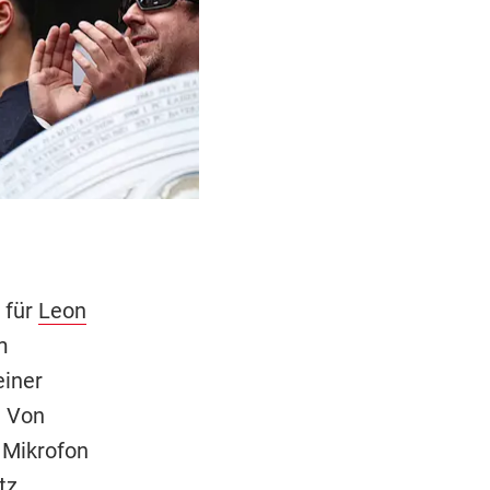
 für
Leon
m
einer
. Von
 Mikrofon
tz
.