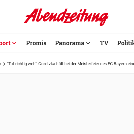
port
Promis
Panorama
TV
Politi
n
"Tut richtig weh": Goretzka hält bei der Meisterfeier des FC Bayern e