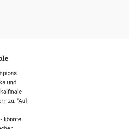
ble
ampions
zka und
kalfinale
rn zu: "Auf
 - könnte
nchen