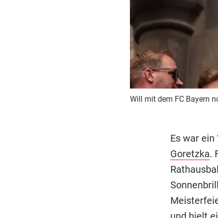
Will mit dem FC Bayern n
Es war ein
Goretzka
.
Rathausbalk
Sonnenbril
Meisterfei
und hielt 