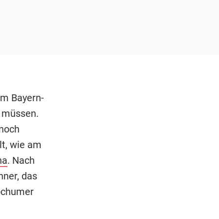
im Bayern-
n müssen.
 noch
t, wie am
na
. Nach
nner, das
Bochumer