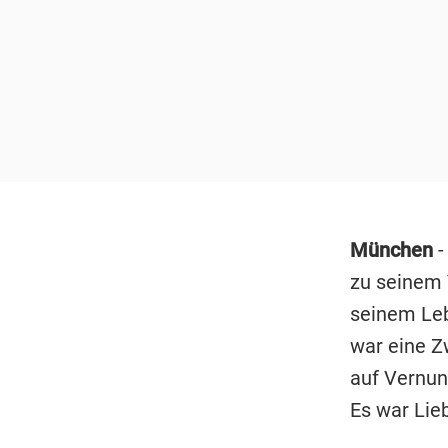
München
-
zu seinem V
seinem Leb
war eine Z
auf Vernunf
Es war Lieb