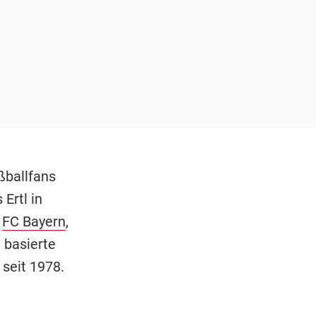
ßballfans
Ertl in
r
FC Bayern
,
 basierte
 seit 1978.