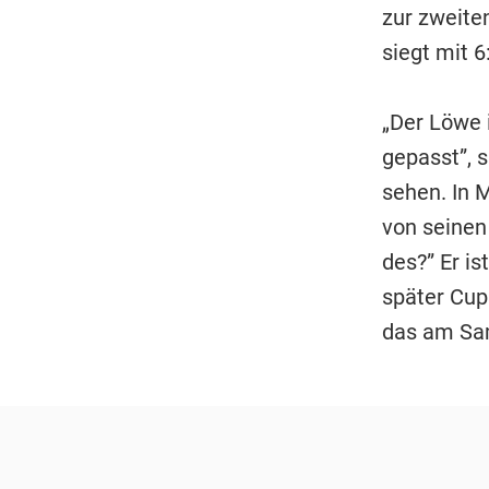
zur zweiten
siegt mit 6
„Der Löwe 
gepasst”, s
sehen. In 
von seinen
des?” Er ist
später Cup
das am Sa