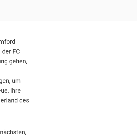
amford
t der FC
ung gehen,
ogen, um
ue, ihre
terland des
 nächsten,