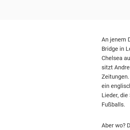
An jenem D
Bridge in 
Chelsea au
sitzt Andre
Zeitungen.
ein englisc
Lieder, di
Fußballs.
Aber wo? D