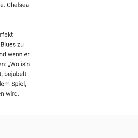
ne. Chelsea
rfekt
 Blues zu
und wenn er
n: „Wo is’n
t, bejubelt
dem Spiel,
n wird.