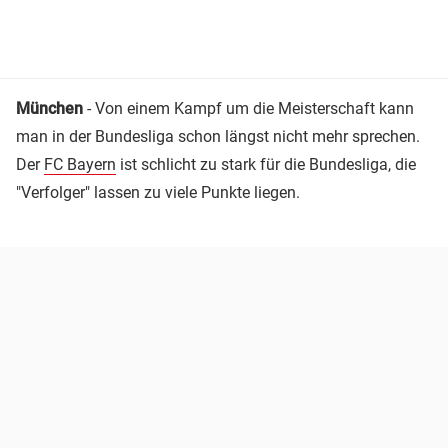
München
- Von einem Kampf um die Meisterschaft kann
man in der Bundesliga schon längst nicht mehr sprechen.
Der
FC Bayern
ist schlicht zu stark für die Bundesliga, die
"Verfolger" lassen zu viele Punkte liegen.