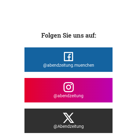
Folgen Sie uns auf:
@abendzeitung.muenchen
@abendzeitung
@Abendzeitung