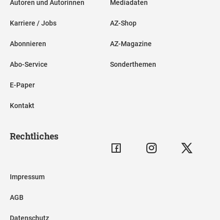
Autoren und Autorinnen
Mediadaten
Karriere / Jobs
AZ-Shop
Abonnieren
AZ-Magazine
Abo-Service
Sonderthemen
E-Paper
Kontakt
Rechtliches
Impressum
AGB
Datenschutz