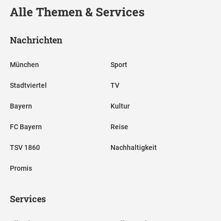
Alle Themen & Services
Nachrichten
München
Sport
Stadtviertel
TV
Bayern
Kultur
FC Bayern
Reise
TSV 1860
Nachhaltigkeit
Promis
Services