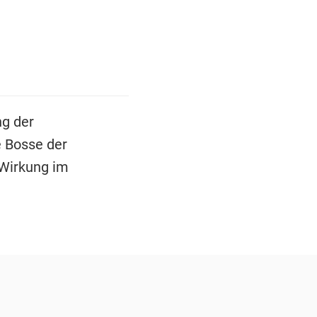
ng der
e Bosse der
 Wirkung im