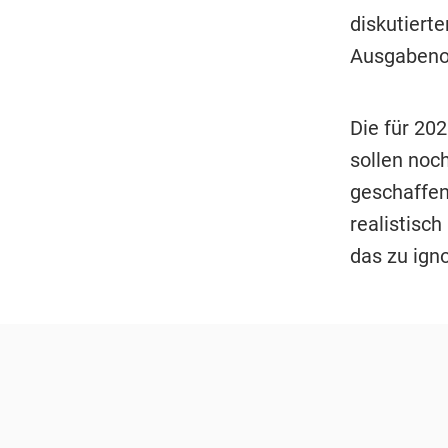
diskutiert
Ausgabeno
Die für 20
sollen noc
geschaffen
realistisch
das zu igno