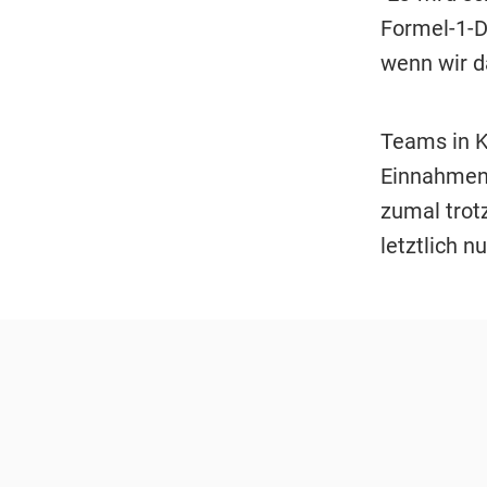
Formel-1-Di
wenn wir d
Teams in K
Einnahmen.
zumal trotz
letztlich n