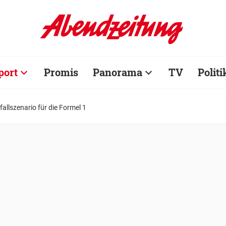
port
Promis
Panorama
TV
Politi
allszenario für die Formel 1