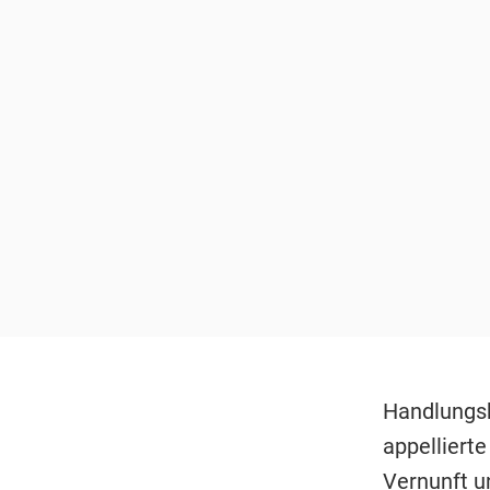
Handlungsb
appellierte
Vernunft un