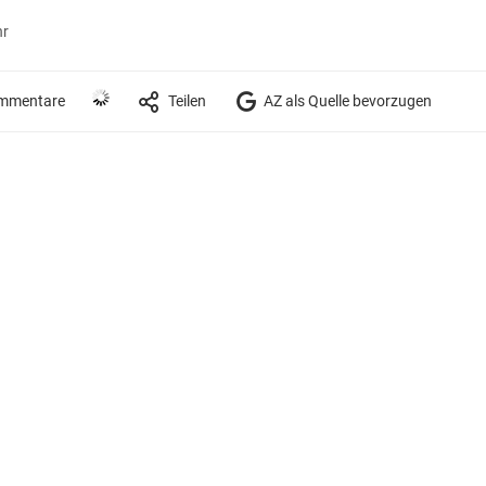
hr
mmentare
Teilen
AZ als Quelle bevorzugen