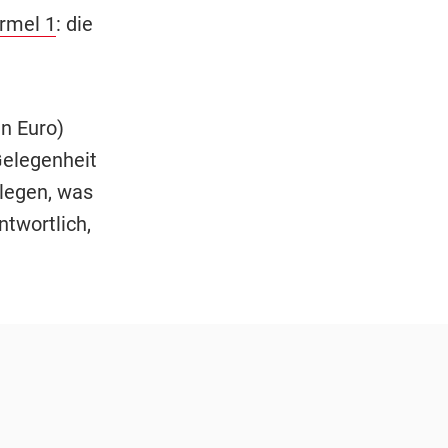
rmel 1
: die
en Euro)
Gelegenheit
rlegen, was
ntwortlich,