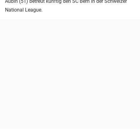
Aubin (51) betreut künftig den SC Bern in der Schweizer
National League.