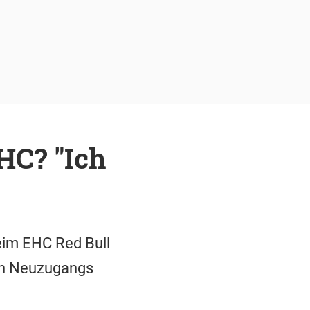
HC? "Ich
eim EHC Red Bull
len Neuzugangs