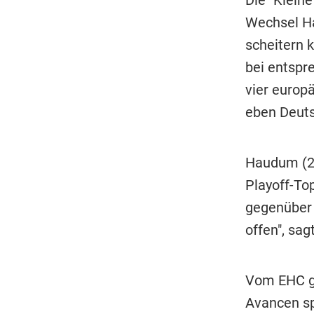
Die "Klein
Wechsel Ha
scheitern k
bei entspr
vier europ
eben Deuts
Haudum (26
Playoff-To
gegenüber 
offen", sag
Vom EHC ga
Avancen sp