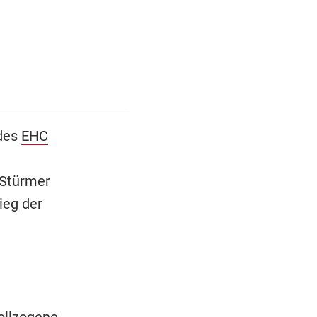
 des
EHC
 Stürmer
ieg der