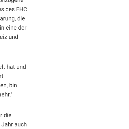
vollzogene
es des EHC
arung, die
n eine der
eiz und
lt hat und
nt
en, bin
ehr."
r die
s Jahr auch