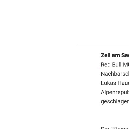
Zell am S
Red Bull 
Nachbarsch
Lukas Haud
Alpenrepubl
geschlagen