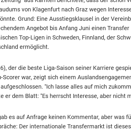
e Zeitung" aus Kärnten berichtete, dass der schon 
udums von Klagenfurt nach Graz wegen Interess
önnte. Grund: Eine Ausstiegsklausel in der Vereinb
echendem Angebot bis Anfang Juni einen Transfer i
äischen Top-Ligen in Schweden, Finnland, der Schw
chland ermöglicht.
), der die beste Liga-Saison seiner Karriere gespie
p-Scorer war, zeigt sich einem Auslandsengageme
aufgeschlossen. "Ich lasse alles auf mich zukomm
te er dem Blatt: "Es herrscht Interesse, aber nicht m
b es auf Anfrage keinen Kommentar, aber was fü
räche: Der internationale Transfermarkt ist diese