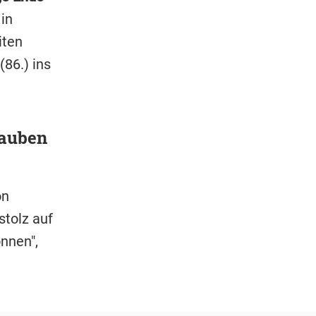
 in
iten
86.) ins
lauben
on
stolz auf
nnen",