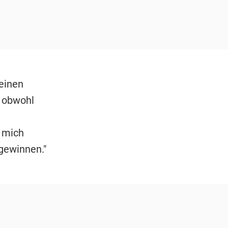
keinen
, obwohl
s mich
 gewinnen."