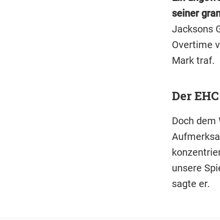
seiner gra
Jacksons G
Overtime v
Mark traf.
Der EHC 
Doch dem W
Aufmerksamk
konzentrier
unsere Spi
sagte er.