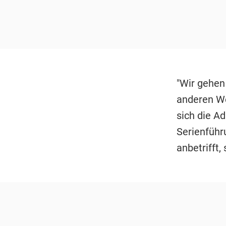
"Wir gehen 
anderen We
sich die A
Serienführ
anbetrifft,