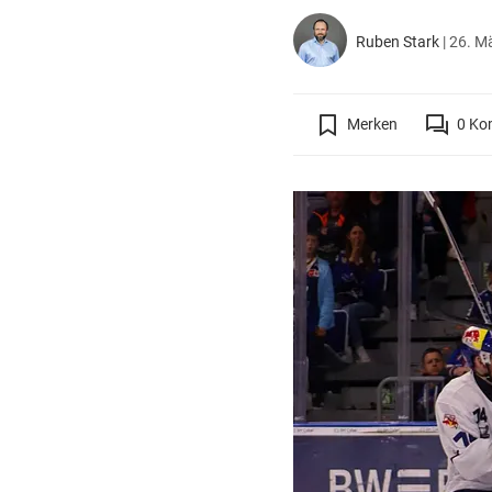
Ruben Stark
|
26. Mä
Merken
0
Ko