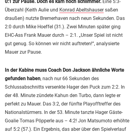
0:1 zur Pause. Doch es kam noch schlimmer.
Eine 5:3-
Überzahl (Keith Aulie und
Konrad Abeltshauser
saßen
draußen) nutzte Bremerhaven nach neun Sekunden. Das
2:0 durch Mike Hoeffel (31.). Zwei Minuten später ging
EHC-Ass Frank Mauer durch – 2:1. „Unser Spiel ist nicht
gut genug. So können wir nicht auftreten!“, analysierte
Mauer zur Pause.
In der Kabine muss Coach Don Jackson ähnliche Worte
gefunden haben
, nach nur 66 Sekunden des
Schlussabschnitts versenkte Hager den Puck zum 2:2. In
der 48. Minute zündete Kahun den Turbo, dann legte er
perfekt zu Mauer. Das 3:2, der fünfte Playofftreffer des
Nationalstürmers. In der 53. Minute tanzte Hager Gäste-
Goalie Tomas Pöpperle aus – 4:2! Jon Matsumoto erhöhte
auf 5:2 (57.). Ein Ergebnis, das aber über den Spielverlauf