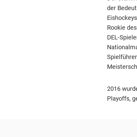
der Bedeute
Eishockeysp
Rookie des
DEL-Spiele
Nationalma
Spielführe
Meistersch
2016 wurde
Playoffs, g