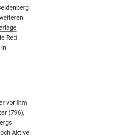
Seidenberg
 weiteren
erlage
die Red
 in
er vor ihm
er (796),
ergs
noch Aktive