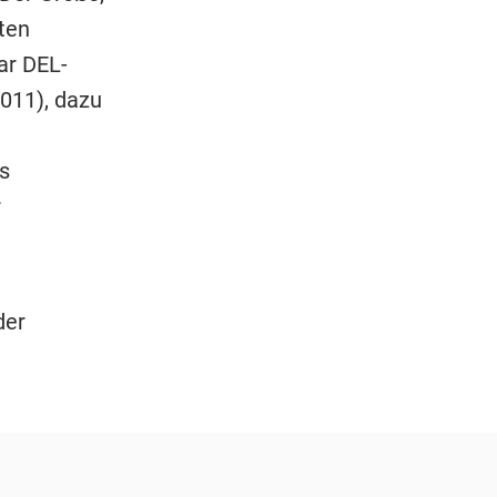
ten
ar DEL-
2011), dazu
s
r
der