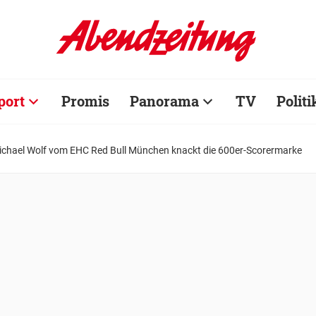
port
Promis
Panorama
TV
Politi
ichael Wolf vom EHC Red Bull München knackt die 600er-Scorermarke