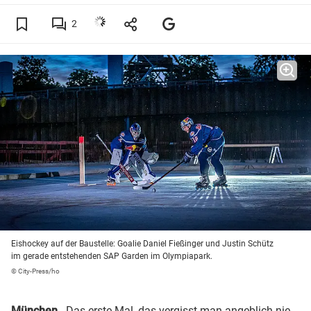
2
Eishockey auf der Baustelle: Goalie Daniel Fießinger und Justin Schütz
im gerade entstehenden SAP Garden im Olympiapark.
© City-Press/ho
München
- Das erste Mal, das vergisst man angeblich nie.