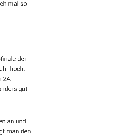
och mal so
inale der
ehr hoch.
r 24.
onders gut
ken an und
ngt man den