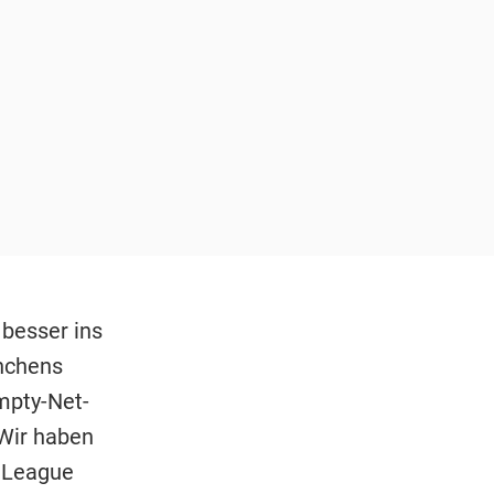
besser ins
ünchens
mpty-Net-
Wir haben
s League