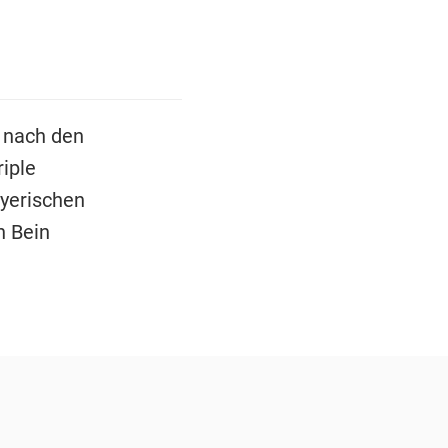
 nach den
riple
ayerischen
n Bein