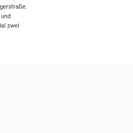
egerstraße.
 und
Mal zwei