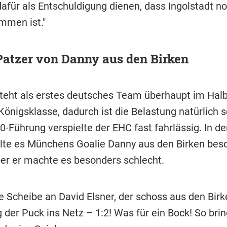
dafür als Entschuldigung dienen, dass Ingolstadt n
mmen ist."
Patzer von Danny aus den Birken
eht als erstes deutsches Team überhaupt im Halbf
önigsklasse, dadurch ist die Belastung natürlich s
0-Führung verspielte der EHC fast fahrlässig. In de
lte es Münchens Goalie Danny aus den Birken bes
r er machte es besonders schlecht.
ie Scheibe an David Elsner, der schoss aus den Bir
g der Puck ins Netz – 1:2! Was für ein Bock! So bri