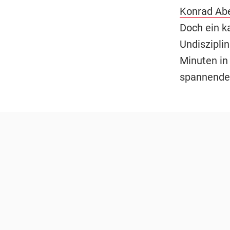
Konrad Abe
Doch ein k
Undisziplin
Minuten in
spannender 