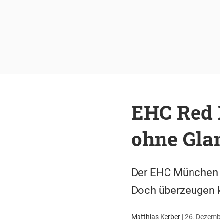
EHC Red 
ohne Gla
Der EHC München bes
Doch überzeugen ka
Matthias Kerber
|
26. Dezembe