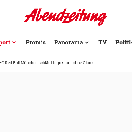
port
Promis
Panorama
TV
Politi
HC Red Bull München schlägt Ingolstadt ohne Glanz