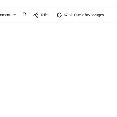
mmentare
Teilen
AZ als Quelle bevorzugen