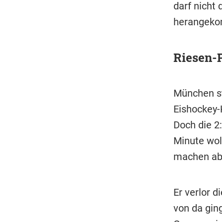
darf nicht 
herangeko
Riesen-
München st
Eishockey-K
Doch die 2:
Minute wol
machen abe
Er verlor d
von da gin