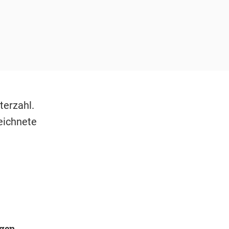
terzahl.
eichnete
egen