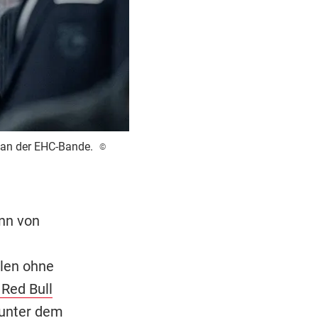
 an der EHC-Bande.
©
nn von
elen ohne
Red Bull
 unter dem