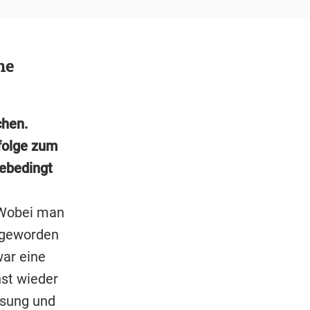
ne
chen.
folge zum
iebedingt
. Wobei man
r geworden
war eine
hst wieder
Lösung und