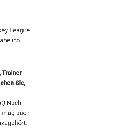
ckey League
habe ich
, Trainer
chen Sie,
ht)
Nach
n, mag auch
azugehört.