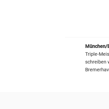
München/
Triple-Meis
schreiben w
Bremerhave