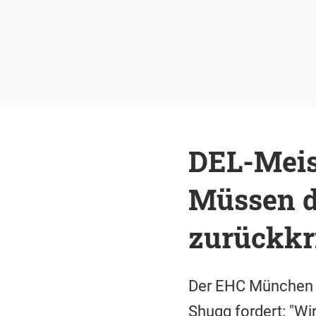
DEL-Meis
Müssen d
zurückkr
Der EHC München is
Shugg fordert: "W