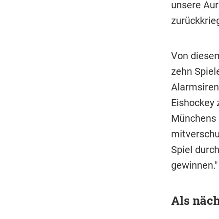
unsere Au
zurückkrieg
Von diesem
zehn Spiel
Alarmsiren
Eishockey 
Münchens N
mitverschu
Spiel durc
gewinnen."
Als näc