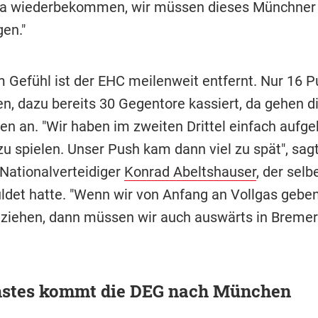
ra wiederbekommen, wir müssen dieses Münchner
en."
 Gefühl ist der EHC meilenweit entfernt. Nur 16 P
en, dazu bereits 30 Gegentore kassiert, da gehen d
en an. "Wir haben im zweiten Drittel einfach aufge
zu spielen. Unser Push kam dann viel zu spät", sag
ationalverteidiger
Konrad Abeltshauser
, der selb
ldet hatte. "Wenn wir von Anfang an Vollgas gebe
hziehen, dann müssen wir auch auswärts in Breme
hstes kommt die DEG nach München