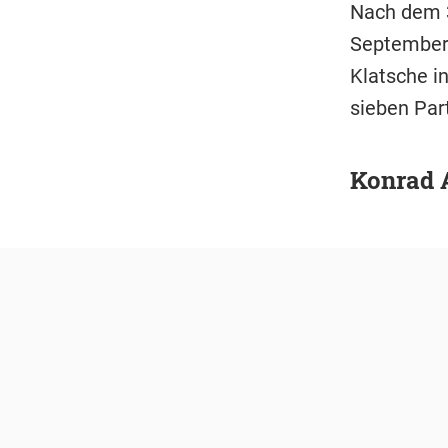
Nach dem 3
September b
Klatsche i
sieben Part
Konrad A