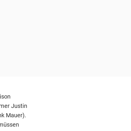
aison
rmer Justin
nk Mauer).
r müssen