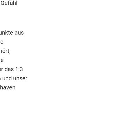
 Gefühl
unkte aus
ie
hört,
te
er das 1:3
n und unser
rhaven