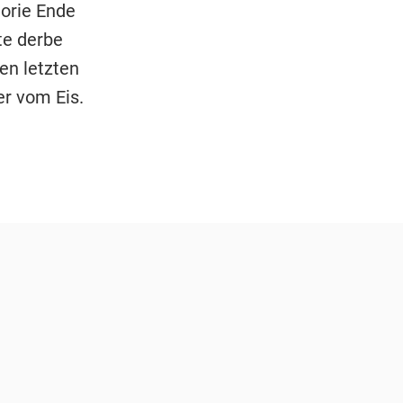
torie Ende
te derbe
en letzten
er vom Eis.