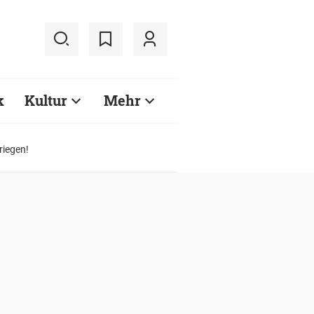
k
Kultur
Mehr
riegen!