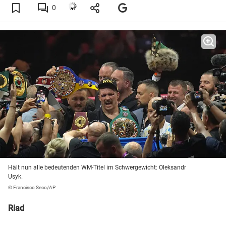
0
Hält nun alle bedeutenden WM-Titel im Schwergewicht: Oleksandr
Usyk.
© Francisco Seco/AP
Riad