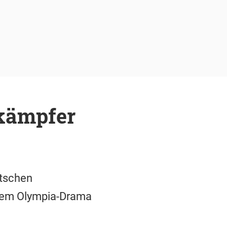
nkämpfer
utschen
nem Olympia-Drama