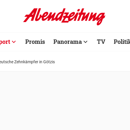
port
Promis
Panorama
TV
Politi
eutsche Zehnkämpfer in Götzis