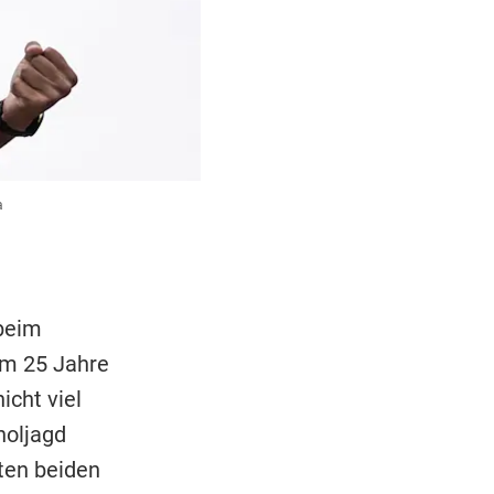
a
beim
em 25 Jahre
icht viel
holjagd
zten beiden