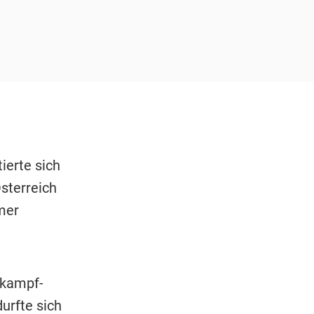
ierte sich
sterreich
mer
nkampf-
urfte sich