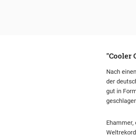
"Cooler
Nach einem
der deutsc
gut in For
geschlagen
Ehammer, d
Weltrekord