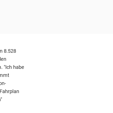
n 8.528
den
. "Ich habe
ommt
on-
-Fahrplan
"