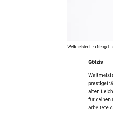
Weltmeister Leo Neugebau
Götzis
Weltmeiste
prestigetr
alten Leich
für seinen 
arbeitete s