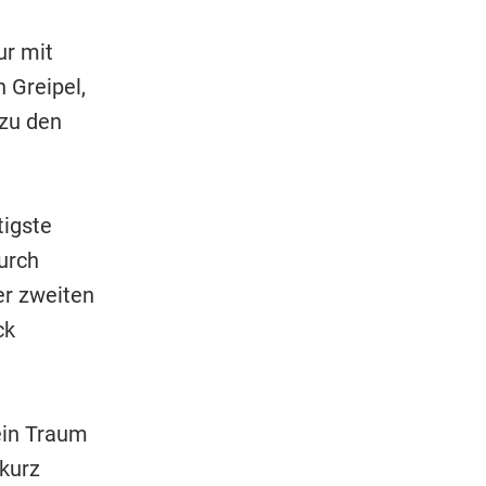
ur mit
 Greipel,
 zu den
tigste
durch
er zweiten
ck
ein Traum
kurz