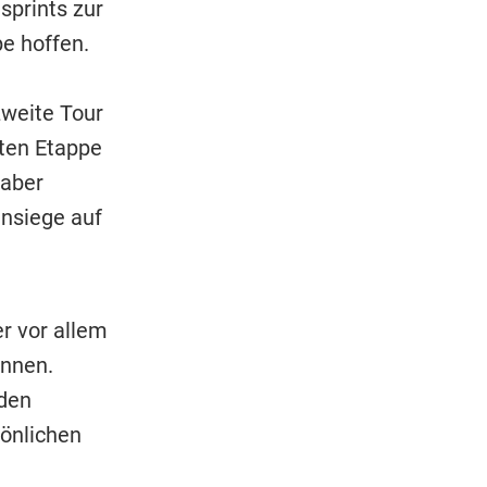
gsprints zur
pe hoffen.
zweite Tour
sten Etappe
 aber
ensiege auf
r vor allem
onnen.
 den
sönlichen