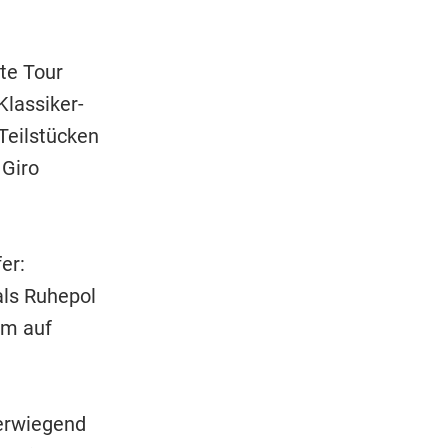
te Tour
Klassiker-
Teilstücken
 Giro
er:
 als Ruhepol
am auf
berwiegend