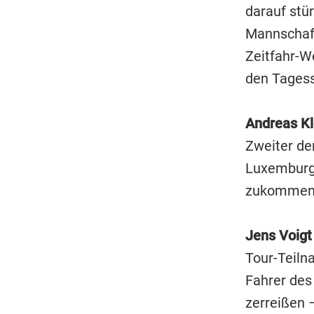
darauf stü
Mannschaft
Zeitfahr-We
den Tagess
Andreas K
Zweiter der
Luxemburge
zukommen
Jens Voig
Tour-Teiln
Fahrer des
zerreißen 