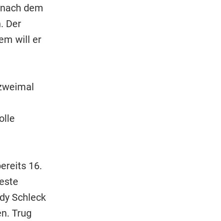
e nach dem
. Der
em will er
zweimal
olle
ereits 16.
teste
ndy Schleck
n. Trug