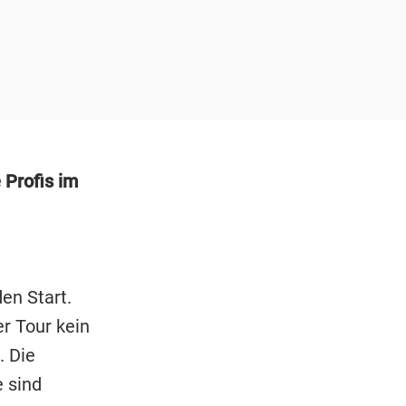
 Profis im
en Start.
r Tour kein
. Die
e sind