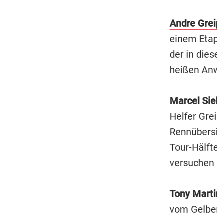
Andre Grei
einem Etap
der in die
heißen Anw
Marcel Sie
Helfer Grei
Rennübersi
Tour-Hälft
versuchen 
Tony Marti
vom Gelben