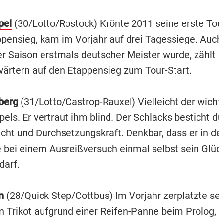
pel
(30/Lotto/Rostock) Krönte 2011 seine erste To
pensieg, kam im Vorjahr auf drei Tagessiege. Auch
ser Saison erstmals deutscher Meister wurde, zählt
ärtern auf den Etappensieg zum Tour-Start.
berg
(31/Lotto/Castrop-Rauxel) Vielleicht der wich
pels. Er vertraut ihm blind. Der Schlacks besticht 
cht und Durchsetzungskraft. Denkbar, dass er in d
e bei einem Ausreißversuch einmal selbst sein Glü
darf.
n
(28/Quick Step/Cottbus) Im Vorjahr zerplatzte s
 Trikot aufgrund einer Reifen-Panne beim Prolog, 