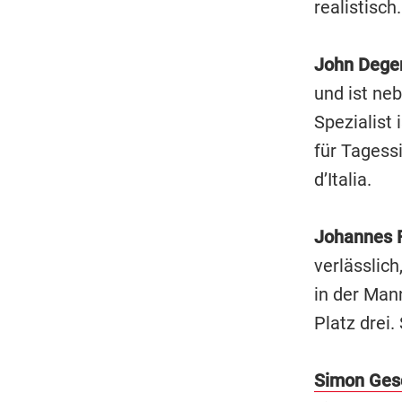
realistisch
John Dege
und ist neb
Spezialist
für Tagess
d’Italia.
Johannes F
verlässlich
in der Man
Platz drei.
Simon Ges