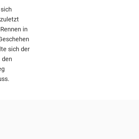
 sich
zuletzt
Rennen in
 Geschehen
te sich der
i den
eg
uss.