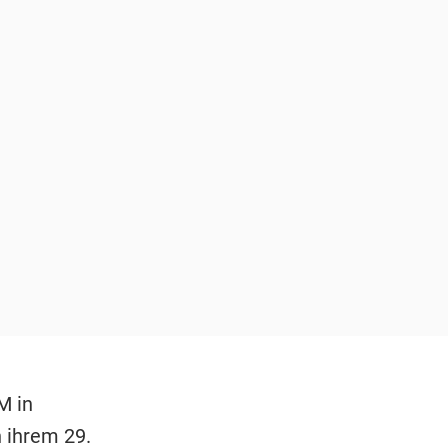
M in
n ihrem 29.