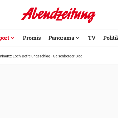
port
Promis
Panorama
TV
Politi
inanz: Loch-Befreiungsschlag - Geisenberger-Sieg