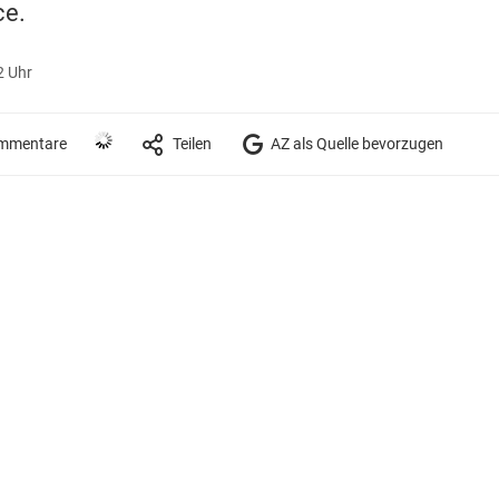
ce.
2 Uhr
mmentare
Teilen
AZ als Quelle bevorzugen