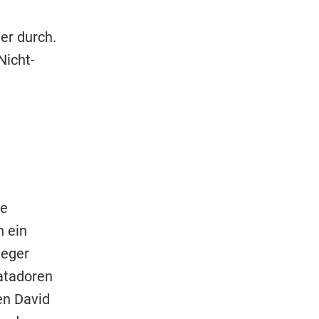
er durch.
Nicht-
ie
h ein
ieger
atadoren
en David