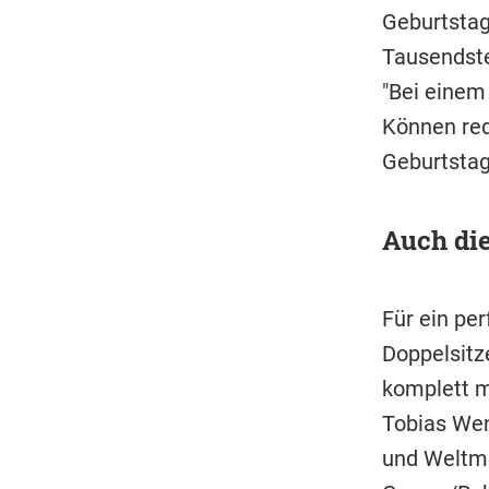
Geburtstag
Tausendste
"Bei einem
Können red
Geburtstag
Auch die
Für ein pe
Doppelsitz
komplett m
Tobias Wen
und Weltme