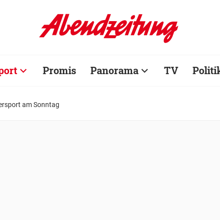
port
Promis
Panorama
TV
Politi
tersport am Sonntag