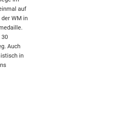
einmal auf
i der WM in
medaille.
 30
eg. Auch
stisch in
ens