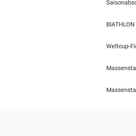
Saisonabsc
BIATHLON
Weltcup-Fi
Massenstar
Massenstar