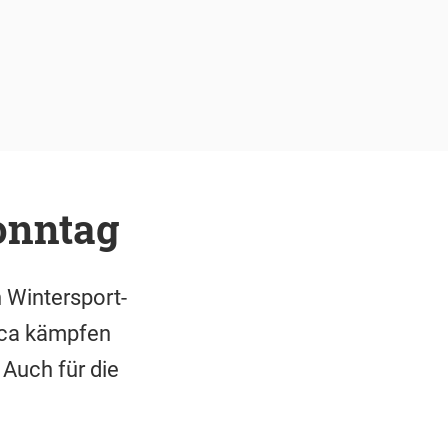
onntag
n Wintersport-
ica kämpfen
 Auch für die