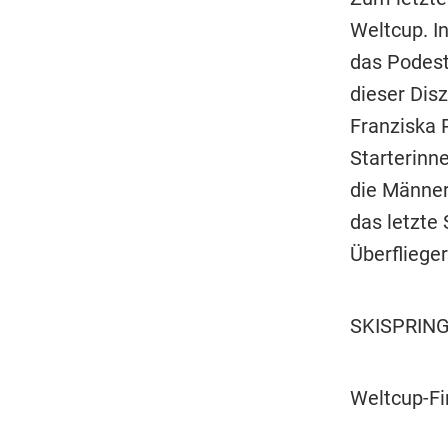
Weltcup. I
das Podest
dieser Disz
Franziska 
Starterinn
die Männer
das letzte
Überfliege
SKISPRIN
Weltcup-Fi