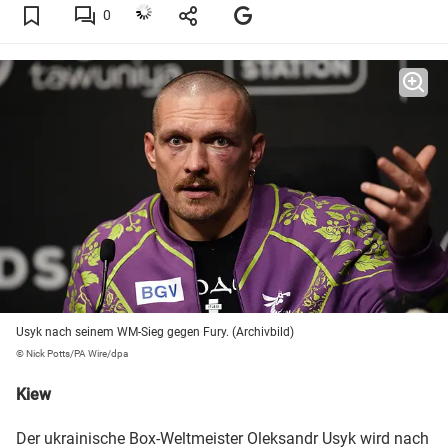
0
Usyk nach seinem WM-Sieg gegen Fury. (Archivbild)
© Nick Potts/PA Wire/dpa
Kiew
Der ukrainische Box-Weltmeister Oleksandr Usyk wird nach