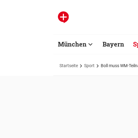
München
Bayern
S
Startseite
Sport
Boll muss WM-Teiln