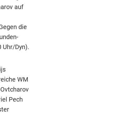
harov auf
Gegen die
runden-
 Uhr/Dyn).
js
greiche WM
. Ovtcharov
iel Pech
ter