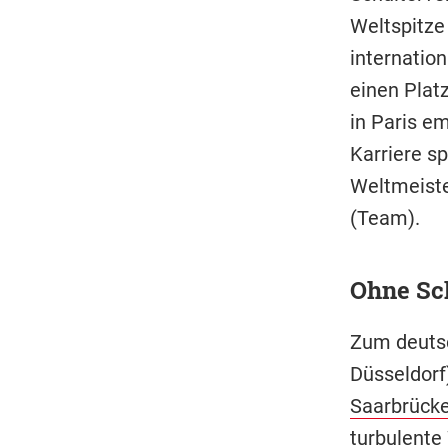
Weltspitze
internation
einen Plat
in Paris e
Karriere sp
Weltmeiste
(Team).
Ohne Sc
Zum deutsc
Düsseldorf)
Saarbrück
turbulente