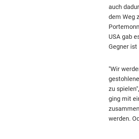
auch dadur
dem Weg z
Portemonna
USA gab es
Gegner ist
"Wir werden
gestohlene
zu spielen
ging mit e
zusammeng
werden. Od