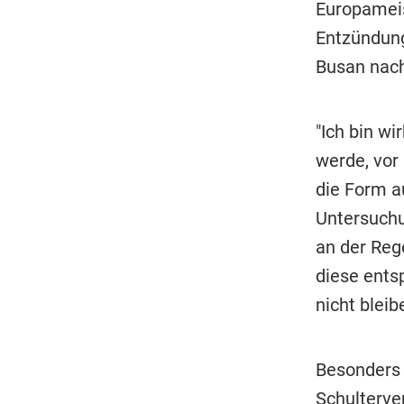
Europameis
Entzündung
Busan nach
"Ich bin wi
werde, vor 
die Form a
Untersuchu
an der Reg
diese ents
nicht bleib
Besonders b
Schulterve