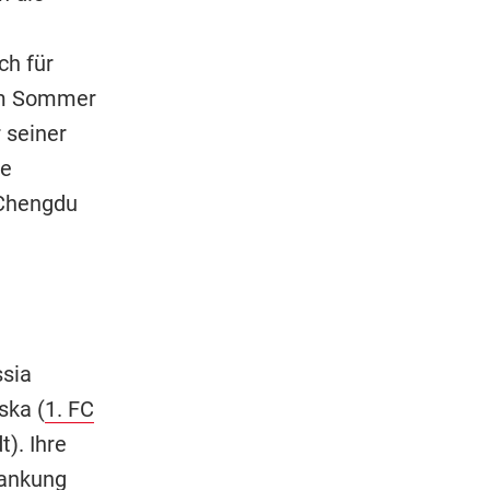
ch für
 im Sommer
 seiner
te
 Chengdu
sia
ska (
1. FC
). Ihre
rankung