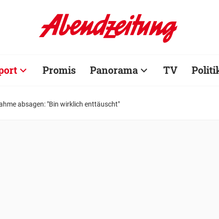
port
Promis
Panorama
TV
Politi
ahme absagen: "Bin wirklich enttäuscht"