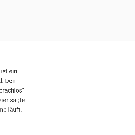
ist ein
d. Den
prachlos"
ier sagte:
e läuft.