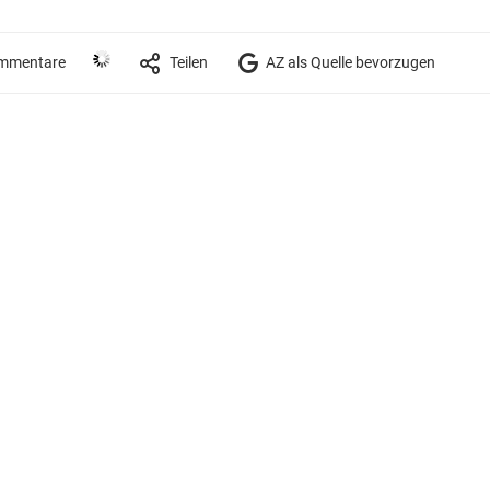
mmentare
Teilen
AZ als Quelle bevorzugen