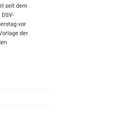
el seit dem
s DSV-
erstag vor
Vorlage der
den