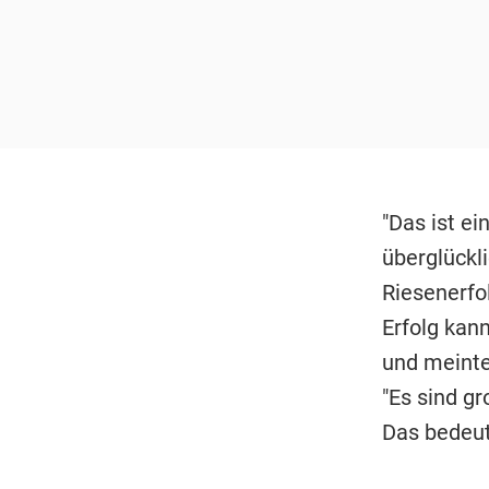
"Das ist ei
überglückl
Riesenerfo
Erfolg kan
und meinte:
"Es sind g
Das bedeute