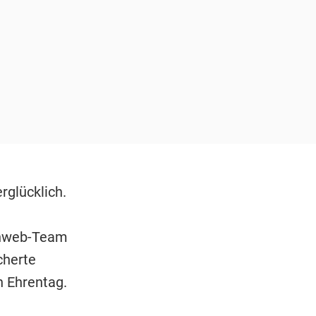
rglücklich.
unweb-Team
cherte
n Ehrentag.