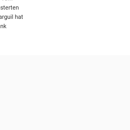
sterten
rguil hat
enk