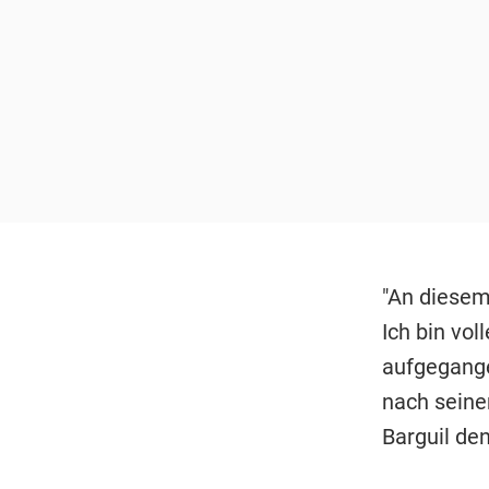
"An diesem
Ich bin vol
aufgegange
nach seine
Barguil de