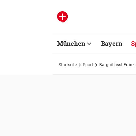
München
Bayern
S
Startseite
Sport
Barguil lässt Franz