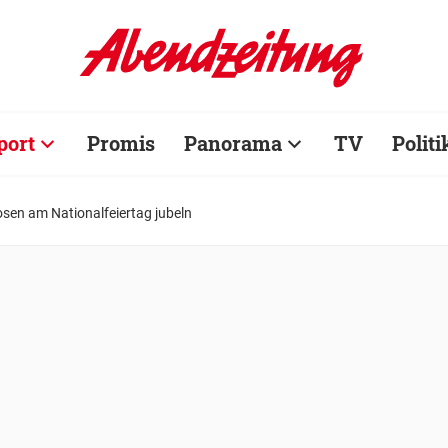
port
Promis
Panorama
TV
Politi
osen am Nationalfeiertag jubeln