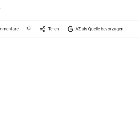
r
mmentare
Teilen
AZ als Quelle bevorzugen