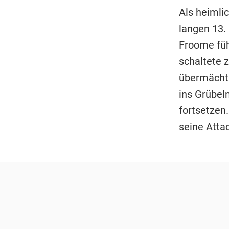
Als heimlic
langen 13. 
Froome füh
schaltete 
übermächti
ins Grübel
fortsetzen.
seine Atta