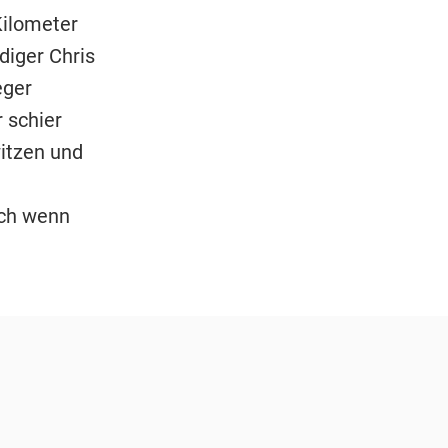
Kilometer
diger Chris
eger
 schier
itzen und
uch wenn